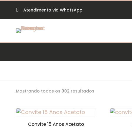
Atendimento via WhatsApp

Classificado
Mostrando todos os 302 resultados
por
mais
recente
Convite 15 Anos Acetato