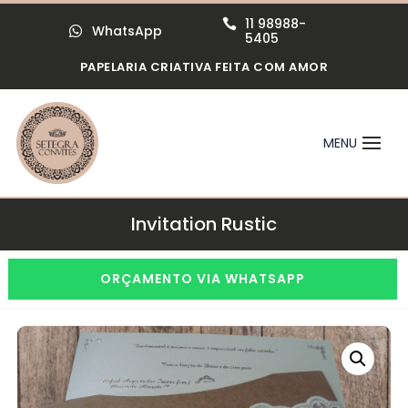
11 98988-

WhatsApp

5405
PAPELARIA CRIATIVA FEITA COM AMOR
Invitation Rustic
ORÇAMENTO VIA WHATSAPP