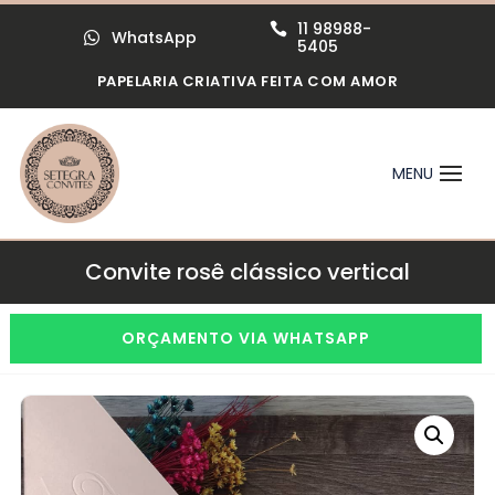
11 98988-

WhatsApp

5405
PAPELARIA CRIATIVA FEITA COM AMOR
Convite rosê clássico vertical
ORÇAMENTO VIA WHATSAPP