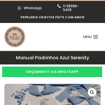
11 98988-

WhatsApp

5405
PAPELARIA CRIATIVA FEITA COM AMOR
Manual Padrinhos Azul Serenity
ORÇAMENTO VIA WHATSAPP