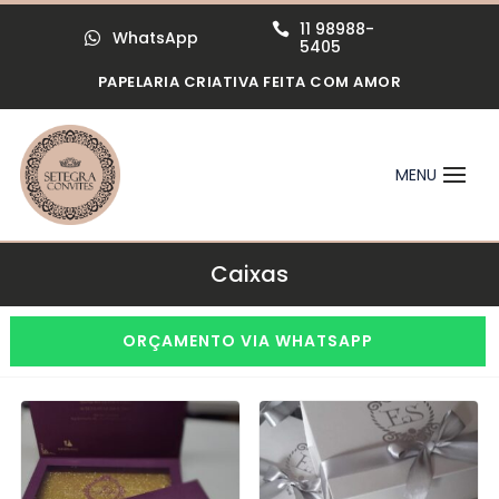
11 98988-

WhatsApp

5405
PAPELARIA CRIATIVA FEITA COM AMOR
Caixas
ORÇAMENTO VIA WHATSAPP