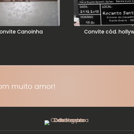
onvite Canoinha
Convite cód. holl
com muito amor!