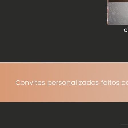
C
Convites personalizados feitos 