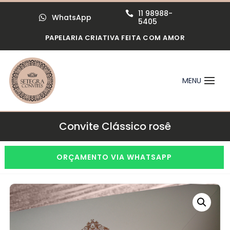
11 98988-

WhatsApp

5405
PAPELARIA CRIATIVA FEITA COM AMOR
Convite Clássico rosê
ORÇAMENTO VIA WHATSAPP