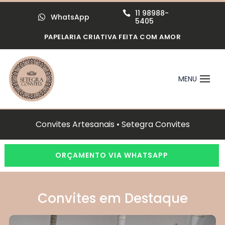
11 98988-

WhatsApp

5405
PAPELARIA CRIATIVA FEITA COM AMOR
Convites Artesanais • Setegra Convites
ORÇAMENTO VIA WHATSAPP
Convites em Destaque