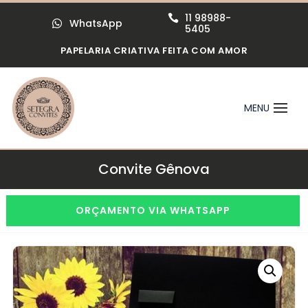
11 98988-

WhatsApp

5405
PAPELARIA CRIATIVA FEITA COM AMOR
Convite Gênova
ORÇAMENTO VIA WHATSAPP