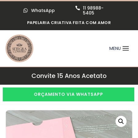
11 98988-

WhatsApp

5405
PAPELARIA CRIATIVA FEITA COM AMOR
Convite 15 Anos Acetato
ORÇAMENTO VIA WHATSAPP