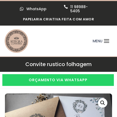
11 98988-

WhatsApp

5405
PAPELARIA CRIATIVA FEITA COM AMOR
Convite rustico folhagem
ORÇAMENTO VIA WHATSAPP