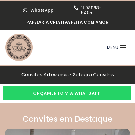
11 98988-

WhatsApp

5405
PAPELARIA CRIATIVA FEITA COM AMOR
Convites Artesanais • Setegra Convites
ORÇAMENTO VIA WHATSAPP
Convites em Destaque